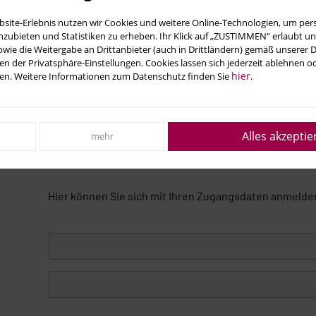
ce.
bsite-Erlebnis nutzen wir Cookies und weitere Online-Technologien, um perso
nzubieten und Statistiken zu erheben. Ihr Klick auf „ZUSTIMMEN“ erlaubt un
wie die Weitergabe an Drittanbieter (auch in Drittländern) gemäß unserer
 Vertrag: Im Online-Kundencenter haben Sie einen schnellen un
n der Privatsphäre-Einstellungen. Cookies lassen sich jederzeit ablehnen od
hier
nnen Sie Ihren Abschlag anpassen, einen Zählerstand melden, p
sen. Weitere Informationen zum Datenschutz finden Sie
.
ten und weitere Serviceoptionen. Das spart Zeit und bietet Flexib
Alles akzeptie
mehr
Hier können Sie sich mit Ihren Zugangs­daten anmelde